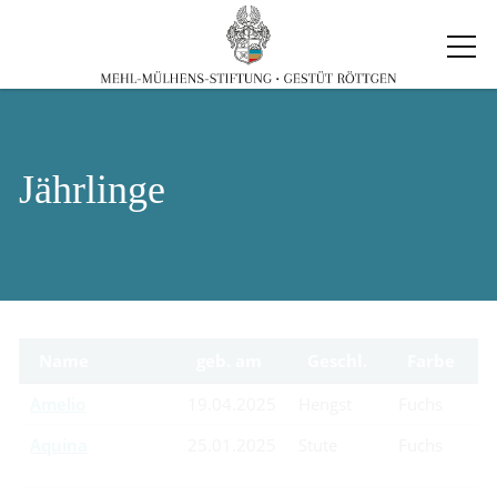
Jährlinge
Name
geb. am
Geschl.
Farbe
Amelio
19.04.2025
Hengst
Fuchs
Aquina
25.01.2025
Stute
Fuchs