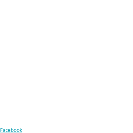
Mehl-Mülhens-Stiftung
Land- und forstwirtschaftliche Betriebe Röttgen
Eiler Straße 10
51107 Köln
+49 221 9861-210
v
rw
lt
ng
b
tr
b
-r
ttg
n
d
Facebook