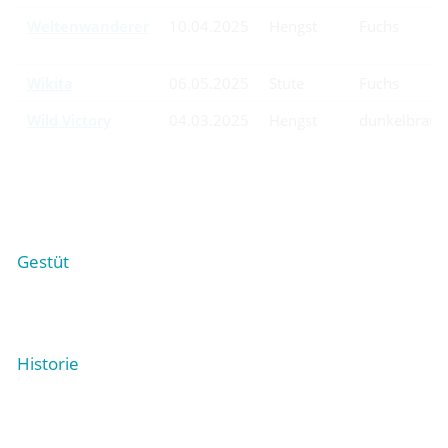
Weltenwanderer
10.04.2025
Hengst
Fuchs
Wikita
06.05.2025
Stute
Fuchs
Wild Victory
04.03.2025
Hengst
dunkelbraun
Gestüt
Historie