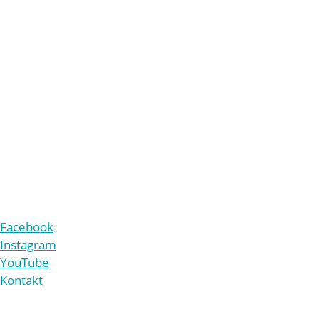
Mehl-Mülhens-Stiftung
Land- und forstwirtschaftliche Betriebe Röttgen
Eiler Straße 10
51107 Köln
+49 221 9861-210
v
rw
lt
ng
b
tr
b
-r
ttg
n
d
Facebook
Instagram
YouTube
Kontakt