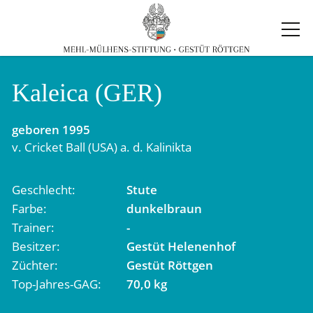
Kaleica (GER)
geboren
1995
v.
Cricket Ball (USA)
a. d.
Kalinikta
Geschlecht
Stute
Farbe
dunkelbraun
Trainer
-
Besitzer
Gestüt Helenenhof
Züchter
Gestüt Röttgen
Top-Jahres-GAG
70,0 kg