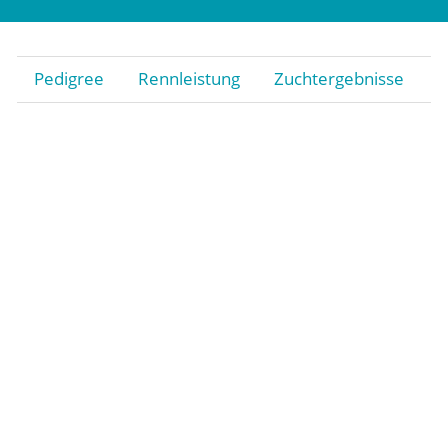
Pedigree
Rennleistung
Zuchtergebnisse
Stiftung
Gestüt
Rennstall Gestüt Röttgen
Trainingsquartier Heumar
Jobs
Kontakt
Impressum