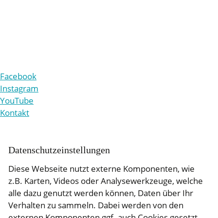
+49 221 9861-210
v
rw
lt
ng
b
tr
b
-r
ttg
n
d
Facebook
Instagram
YouTube
Kontakt
Daten­schutz­ein­stellungen
Diese Webseite nutzt externe Komponenten, wie
z.B. Karten, Videos oder Analysewerkzeuge, welche
alle dazu genutzt werden können, Daten über Ihr
Verhalten zu sammeln. Dabei werden von den
externen Komponenten ggf. auch Cookies gesetzt.