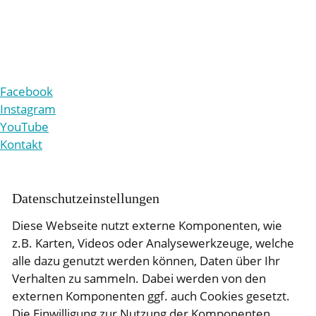
+49 221 9861-210
v
rw
lt
ng
b
tr
b
-r
ttg
n
d
Facebook
Instagram
YouTube
Kontakt
Daten­schutz­ein­stellungen
Diese Webseite nutzt externe Komponenten, wie
z.B. Karten, Videos oder Analysewerkzeuge, welche
alle dazu genutzt werden können, Daten über Ihr
Verhalten zu sammeln. Dabei werden von den
externen Komponenten ggf. auch Cookies gesetzt.
Die Einwilligung zur Nutzung der Komponenten