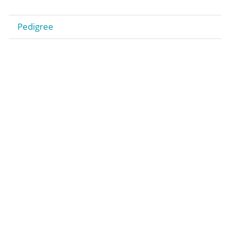
Pedigree
Stiftung
Gestüt
Rennstall Gestüt Röttgen
Trainingsquartier Heumar
Jobs
Kontakt
Impressum
Datenschutz