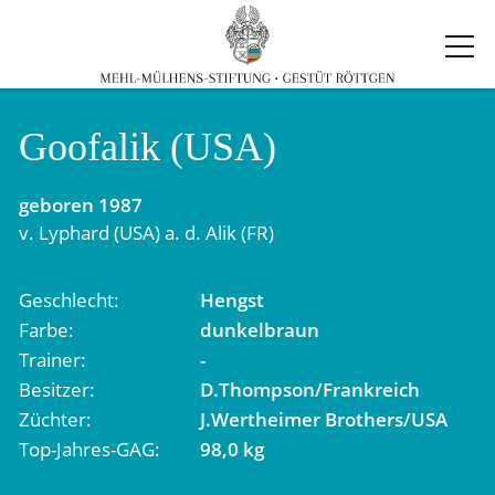
Goofalik (USA)
geboren
1987
v.
Lyphard (USA)
a. d.
Alik (FR)
Geschlecht
Hengst
Farbe
dunkelbraun
Trainer
-
Besitzer
D.Thompson/Frankreich
Züchter
J.Wertheimer Brothers/USA
Top-Jahres-GAG
98,0 kg