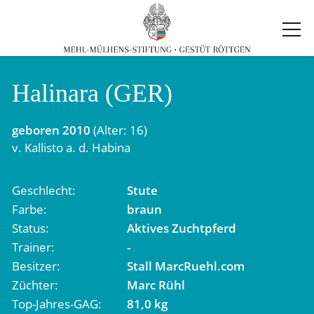
Halinara (GER)
geboren
2010
(Alter: 16)
v.
Kallisto
a. d.
Habina
Geschlecht
Stute
Farbe
braun
Status
Aktives Zuchtpferd
Trainer
-
Besitzer
Stall MarcRuehl.com
Züchter
Marc Rühl
Top-Jahres-GAG
81,0 kg