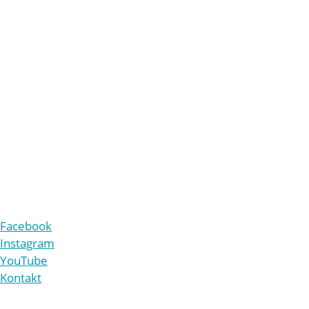
Mehl-Mülhens-Stiftung
Land- und forstwirtschaftliche Betriebe Röttgen
Eiler Straße 10
51107 Köln
+49 221 9861-210
v
rw
lt
ng
b
tr
b
-r
ttg
n
d
Facebook
Instagram
YouTube
Kontakt