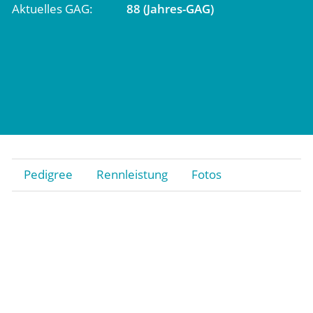
Aktuelles GAG
88 (Jahres-GAG)
Pedigree
Rennleistung
Fotos
Stiftung
Gestüt
Rennstall Gestüt Röttgen