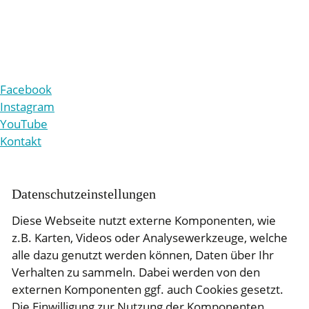
+49 221 9861-210
v
rw
lt
ng
b
tr
b
-r
ttg
n
d
Facebook
Instagram
YouTube
Kontakt
Daten­schutz­ein­stellungen
Diese Webseite nutzt externe Komponenten, wie
z.B. Karten, Videos oder Analysewerkzeuge, welche
alle dazu genutzt werden können, Daten über Ihr
Verhalten zu sammeln. Dabei werden von den
externen Komponenten ggf. auch Cookies gesetzt.
Die Einwilligung zur Nutzung der Komponenten