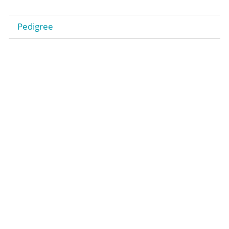
Pedigree
Stiftung
Gestüt
Rennstall Gestüt Röttgen
Trainingsquartier Heumar
Jobs
Kontakt
Impressum
Datenschutz