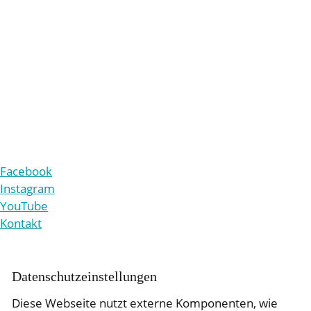
Land- und forstwirtschaftliche Betriebe Röttgen
Eiler Straße 10
51107 Köln
+49 221 9861-210
v
rw
lt
ng
b
tr
b
-r
ttg
n
d
Facebook
Instagram
YouTube
Kontakt
Daten­schutz­ein­stellungen
Diese Webseite nutzt externe Komponenten, wie