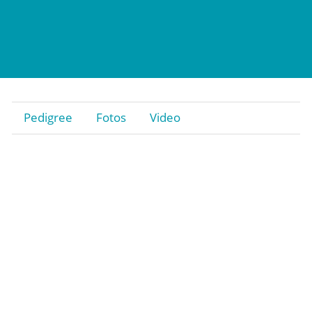
Pedigree
Fotos
Video
Stiftung
Gestüt
Rennstall Gestüt Röttgen
Trainingsquartier Heumar