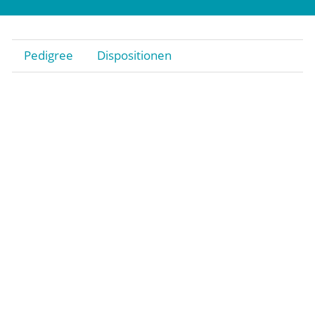
Pedigree
Dispositionen
Stiftung
Gestüt
Rennstall Gestüt Röttgen
Trainingsquartier Heumar
Jobs
Kontakt
Impressum