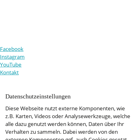
+49 221 9861-210
v
rw
lt
ng
b
tr
b
-r
ttg
n
d
Facebook
Instagram
YouTube
Kontakt
Daten­schutz­ein­stellungen
Diese Webseite nutzt externe Komponenten, wie
z.B. Karten, Videos oder Analysewerkzeuge, welche
alle dazu genutzt werden können, Daten über Ihr
Verhalten zu sammeln. Dabei werden von den
externen Komponenten ggf. auch Cookies gesetzt.