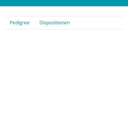
Pedigree
Dispositionen
Stiftung
Gestüt
Rennstall Gestüt Röttgen
Trainingsquartier Heumar
Jobs
Kontakt
Impressum