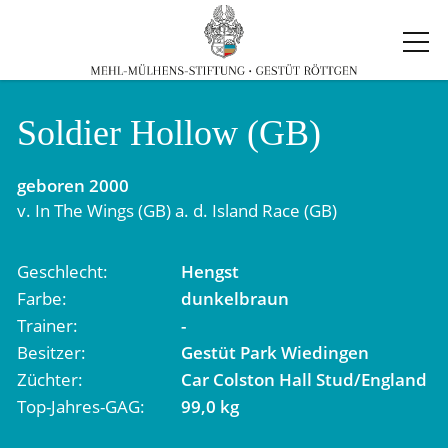
Soldier Hollow (GB)
geboren
2000
v.
In The Wings (GB)
a. d.
Island Race (GB)
Geschlecht
Hengst
Farbe
dunkelbraun
Trainer
-
Besitzer
Gestüt Park Wiedingen
Züchter
Car Colston Hall Stud/England
Top-Jahres-GAG
99,0 kg