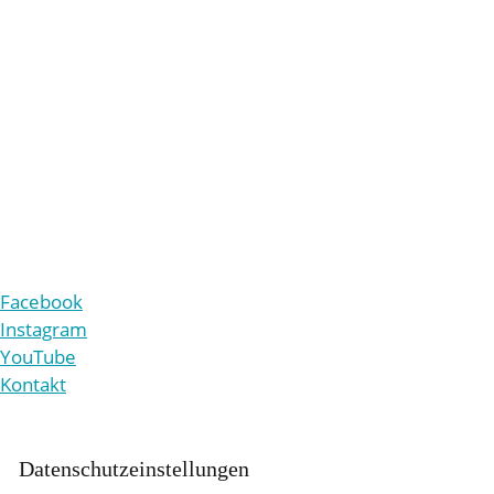
Mehl-Mülhens-Stiftung
Land- und forstwirtschaftliche Betriebe Röttgen
Eiler Straße 10
51107 Köln
+49 221 9861-210
v
rw
lt
ng
b
tr
b
-r
ttg
n
d
Facebook
Instagram
YouTube
Kontakt
Daten­schutz­ein­stellungen