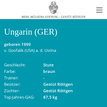
Ungarin (GER)
geboren
1999
v.
Goofalik (USA)
a. d.
Ustina
Geschlecht
Stute
Farbe
braun
Trainer
-
Besitzer
Gestüt Röttgen
Züchter
Gestüt Röttgen
Top-Jahres-GAG
87,5 kg