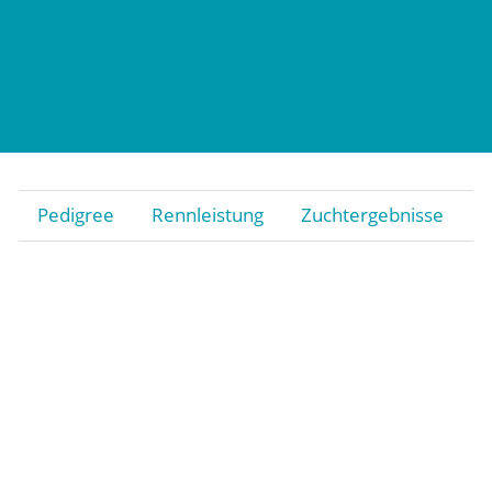
Pedigree
Rennleistung
Zuchtergebnisse
Stiftung
Gestüt
Rennstall Gestüt Röttgen
Trainingsquartier Heumar